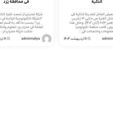
الذكية
في محافظة يَزد
لمعرض العاشر للمدينة الذكية في
شركة محيابرداز تحصد للمرة الثا
مشهد خلال الفترة من 10 إلى 13 تشرين
“الشركة التكنولوجية الرائدة في
الثاني/نوفمبر 2023 (آبان 1402). وخلال هذا
يَزد” بحسب ما أفاد به قسم الع
رض، قامت منظمة تكنولوجيا
العامة في منتزه يزد للعلوم والتكن
معلومات والاتصالات في…
تمكنت شركة محيابرداز…
admin
16 اردیبهشت 1404
adminmahya
16 اردیبهشت 1404