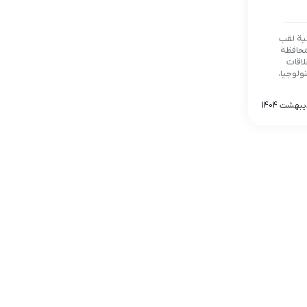
نية لقب
 محافظة
لاقات
ولوجيا،