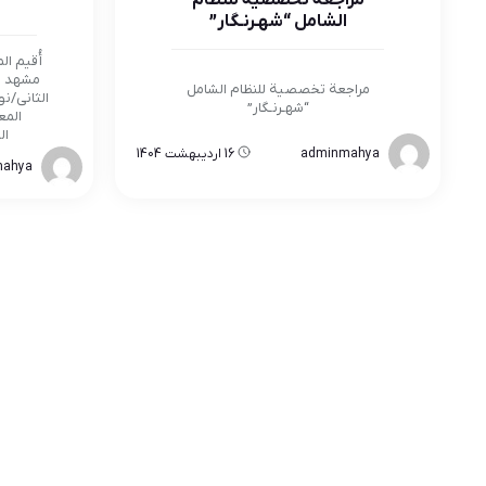
مراجعة تخصصية للنظام
الشامل “شهـرنـگار”
أُقيم ا
مراجعة تخصصية للنظام الشامل
“شهـرنـگار”
المع
ال
adminmahya
16 اردیبهشت 1404
mahya